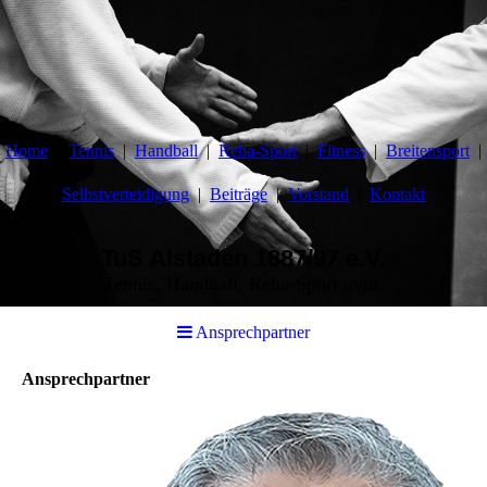
Home
Tennis
Handball
Reha-Sport
Fitness
Breitensport
Selbstverteidigung
Beiträge
Vorstand
Kontakt
TuS Alstaden 1887/97 e.V.
Tennis, Handball, Reha-Sport uvm.
Ansprechpartner
Ansprechpartner