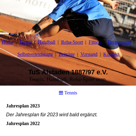
Home
Tennis
Handball
Reha-Sport
Fitness
Breitensport
Selbstverteidigung
Beiträge
Vorstand
Kontakt
TuS Alstaden 1887/97 e.V.
Tennis, Handball, Reha-Sport uvm.
Tennis
Jahresplan 2023
Der Jahresplan für 2023 wird bald ergänzt.
Jahresplan 2022